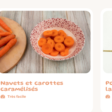
Navets et carottes
Po
caramélisés
l
Très facile