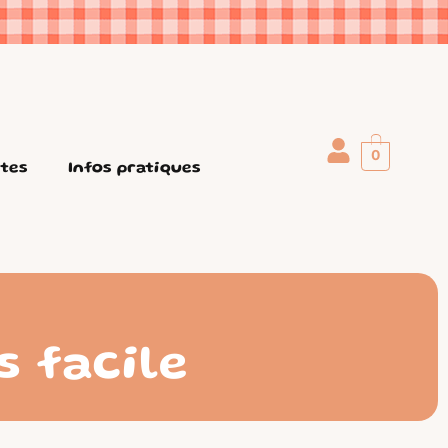
0
ttes
Infos pratiques
s facile