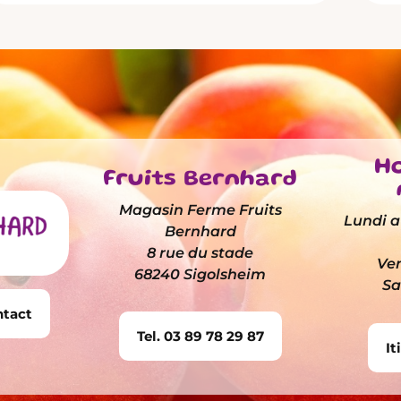
Ho
Fruits Bernhard
Magasin Ferme Fruits
Lundi au
Bernhard
8 rue du stade
Ven
68240 Sigolsheim
Sa
ntact
Tel. 03 89 78 29 87
It