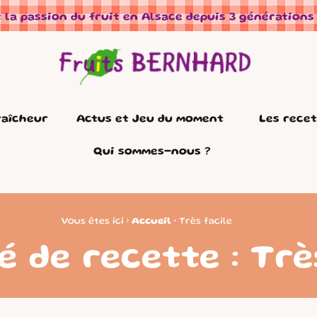
 la passion du fruit en Alsace depuis 3 générations
raîcheur
Actus et Jeu du moment
Les rece
Qui sommes-nous ?
Vous êtes ici ›
Accueil
•
Très facile
é de recette : Trè