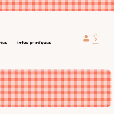
0
ttes
Infos pratiques