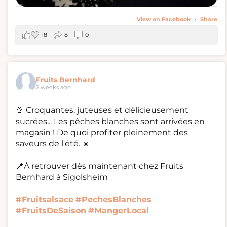
View on Facebook
·
Share
18
8
0
Fruits Bernhard
2 weeks ago
🍑 Croquantes, juteuses et délicieusement
sucrées... Les pêches blanches sont arrivées en
magasin ! De quoi profiter pleinement des
saveurs de l'été. ☀️
📍À retrouver dès maintenant chez Fruits
Bernhard à Sigolsheim
#Fruitsalsace
#PechesBlanches
#FruitsDeSaison
#MangerLocal