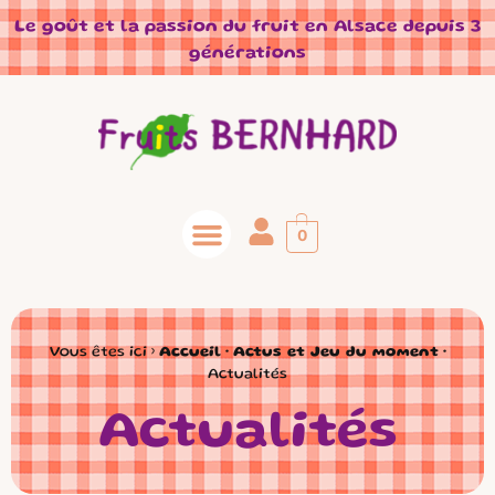
Panneau de gestion des cookies
Le goût et la passion du fruit en Alsace depuis 3
générations
0
Vous êtes ici ›
Accueil
•
Actus et Jeu du moment
•
Actualités
Actualités