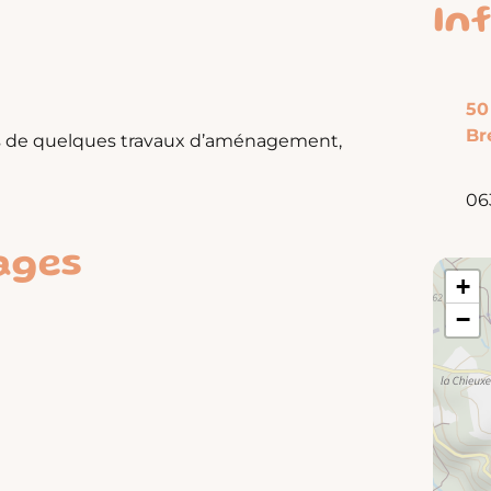
In
50
Br
es de quelques travaux d’aménagement,
06
ages
+
−