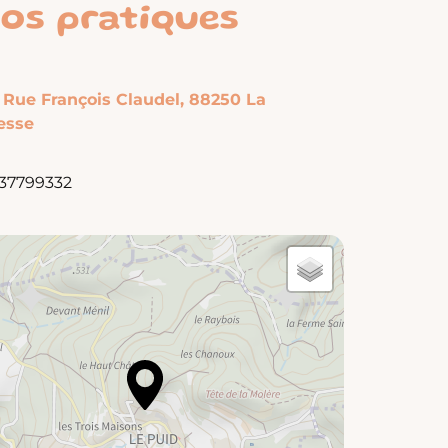
fos pratiques
 Rue François Claudel, 88250 La
esse
37799332