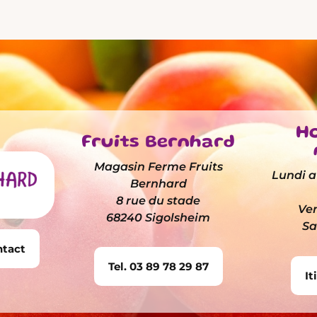
Ho
Fruits Bernhard
Magasin Ferme Fruits
Lundi au
Bernhard
8 rue du stade
Ven
68240 Sigolsheim
Sa
ntact
Tel. 03 89 78 29 87
It