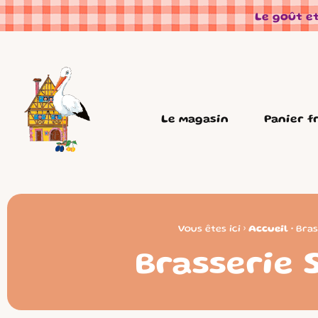
Panneau de gestion des cookies
Le goût et
Le magasin
Panier f
Vous êtes ici ›
Accueil
•
Bras
Brasserie 