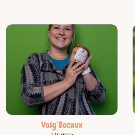
Vosg’Bocaux
à Vagney