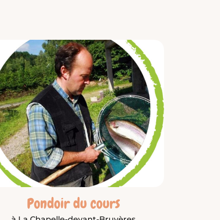
Pondoir du cours
à La Chapelle-devant-Bruyères