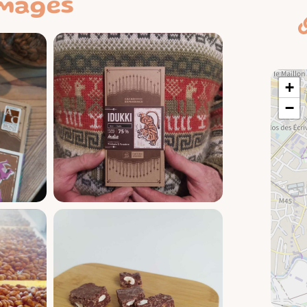
images
+
−