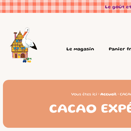
Panneau de gestion des cookies
Le goût et
Le magasin
Panier f
Vous êtes ici ›
Accueil
•
CACA
CACAO EXPÉ