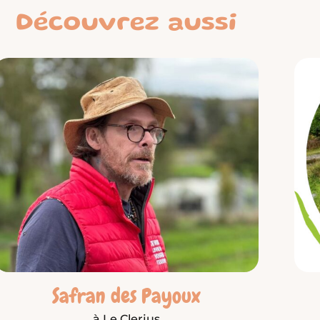
Découvrez aussi
Safran des Payoux
à Le Clerjus