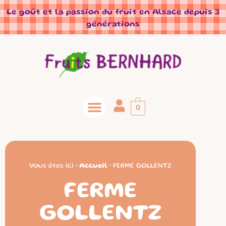
Panneau de gestion des cookies
Le goût et la passion du fruit en Alsace depuis 3
générations
0
Vous êtes ici ›
Accueil
•
FERME GOLLENTZ
FERME
GOLLENTZ