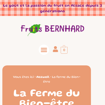
Panneau de gestion des cookies
Le goût et la passion du fruit en Alsace depuis 3
générations
0
Vous êtes ici ›
Accueil
•
La Ferme du Bien-
être
La Ferme du
Bien-être