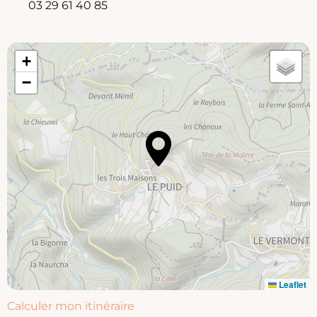
03 29 61 40 85
+
−
Leaflet
Calculer mon itinéraire