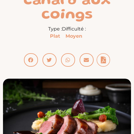
canard aux
coings
Type :
Difficulté :
Plat
Moyen