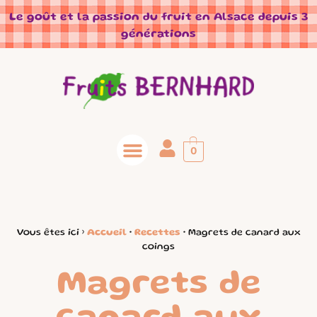
Panneau de gestion des cookies
Le goût et la passion du fruit en Alsace depuis 3
générations
0
Vous êtes ici ›
Accueil
•
Recettes
•
Magrets de canard aux
coings
Magrets de