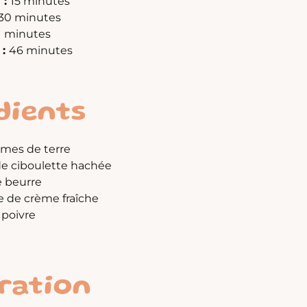
 :
15 minutes
30 minutes
1 minutes
 :
46 minutes
dients
mes de terre
 de ciboulette hachée
e beurre
pe de crème fraîche
 poivre
ration