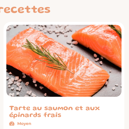
recettes
Tarte au saumon et aux
épinards frais
Moyen