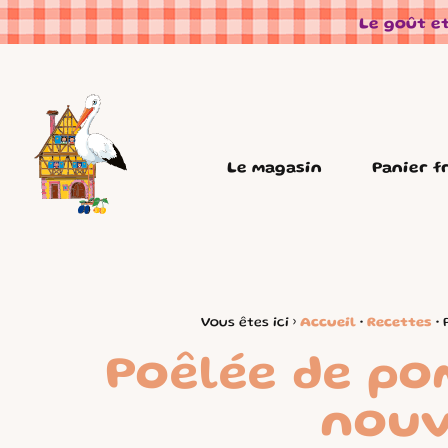
Panneau de gestion des cookies
Le goût et
Le magasin
Panier f
Vous êtes ici ›
Accueil
•
Recettes
•
Poêlée de po
nouv