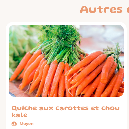
Autres 
Quiche aux carottes et chou
kale
Moyen