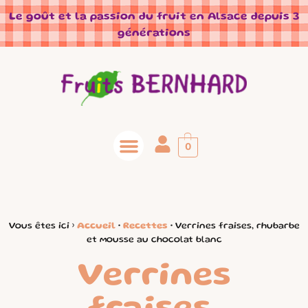
Panneau de gestion des cookies
Le goût et la passion du fruit en Alsace depuis 3
générations
0
Vous êtes ici ›
Accueil
•
Recettes
•
Verrines fraises, rhubarbe
et mousse au chocolat blanc
Verrines