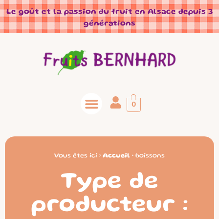
Panneau de gestion des cookies
Le goût et la passion du fruit en Alsace depuis 3
générations
0
Vous êtes ici ›
Accueil
•
boissons
Type de
producteur :