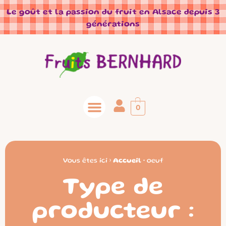
Panneau de gestion des cookies
Le goût et la passion du fruit en Alsace depuis 3
générations
0
Vous êtes ici ›
Accueil
•
oeuf
Type de
producteur :